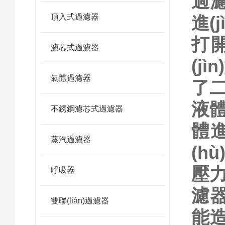
過濾
頂入式過濾器
進(
打開
濾芯式過濾器
(j
氣體過濾器
了二次
液體
不銹鋼濾芯式過濾器
體進
蒸汽過濾器
(h
壓力損
呼吸器
濾器
雙聯(lián)過濾器
能造