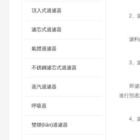
頂入式過濾器
2、
濾芯式過濾器
濾料的溫
氣體過濾器
3、濾
不銹鋼濾芯式過濾器
即濾料中的
蒸汽過濾器
進行預過濾
呼吸器
4、濾
雙聯(lián)過濾器