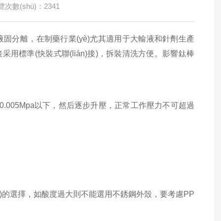
次數(shù)：2341
yè)的液固分離，在制藥行業(yè)尤其適用于大輸液和針劑生產
n)接采用標準(快裝式聯(lián)接)，拆裝清洗方便。影響鈦棒
05Mpa以下，然后逐步升壓，正常工作壓力不可超過
，如酸度過大則不能選用不銹鋼外殼，要考慮PP