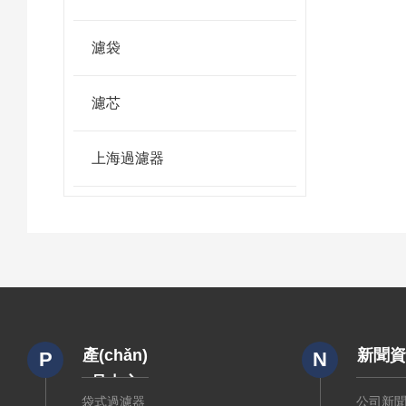
濾袋
濾芯
上海過濾器
產(chǎn)
新聞
P
N
品中心
袋式過濾器
公司新