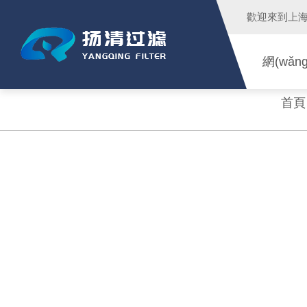
歡迎來到
上
網(wǎn
首頁