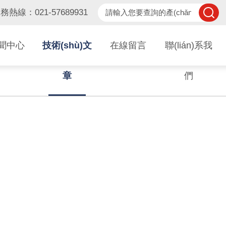
務熱線：021-57689931
聞中心
技術(shù)文
在線留言
聯(lián)系我
章
們