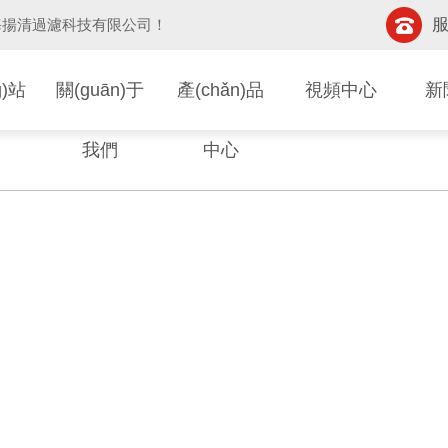
服
海揚清過濾科技有限公司
！
g)站
關(guān)于
產(chǎn)品
視頻中心
新
我們
中心