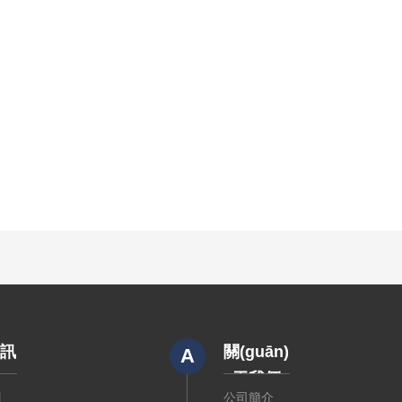
資訊
關(guān)
A
于我們
聞
公司簡介