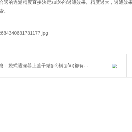
過濾精度直接決定zui終的過濾效果。精度過大，過濾效果不理
。
篇：
袋式過濾器上蓋子結(jié)構(gòu)都有哪些？