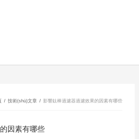
頁
/
技術(shù)文章
/
影響鈦棒過濾器過濾效果的因素有哪些
的因素有哪些