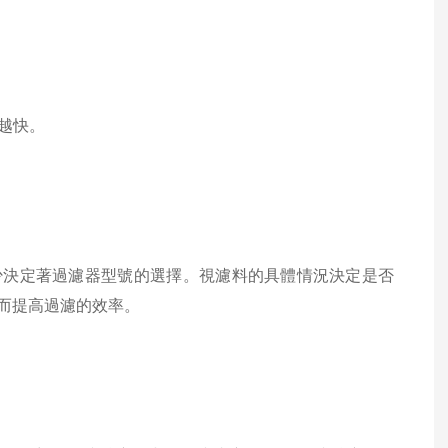
。
量的多少決定著過濾器型號的選擇。視濾料的具體情況決定是否
高過濾的效率。