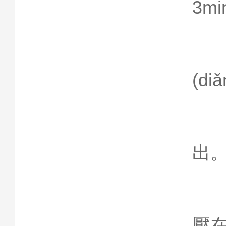
3m
2
(di
2.
出
2.
壓在