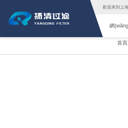
歡迎來到
上海
網(wǎn
首頁