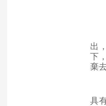
2.
2.
出，
下
棄去
2.
具有