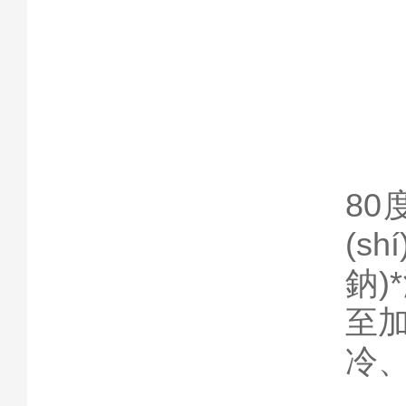
2
取重
80
(s
鈉)
至
冷