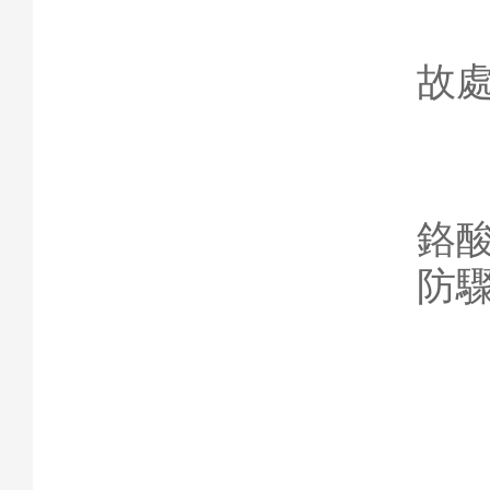
2.
故處
2.
鉻酸
防驟
2.