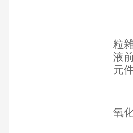
K2
清
粒雜
液前
元
2.
氧化