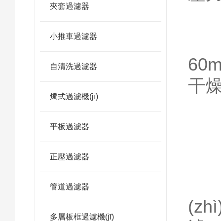
夾套過濾器
小推車過濾器
2.
60
自清洗過濾器
干燥
燭式過濾機(jī)
平板過濾器
二
正壓過濾器
本
管道過濾器
(z
多層板框過濾機(jī)