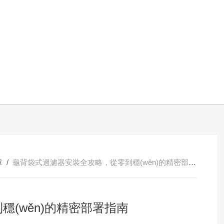
章
/
龜背袋式過濾器安裝全攻略，從零到穩(wěn)的精密部署指南
穩(wěn)的精密部署指南