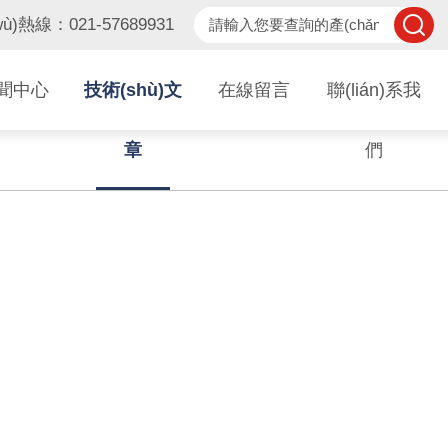
ù)熱線：021-57689931
聞中心
技術(shù)文
在線留言
聯(lián)系我
章
們