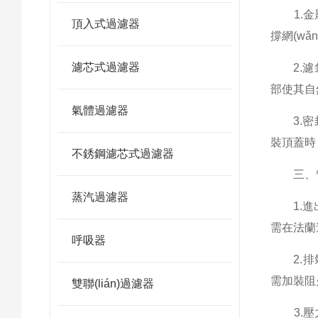
1.金屬支
頂入式過濾器
撐網(wǎ
濾芯式過濾器
2.濾袋精
部使其自然
氣體過濾器
3.密封系
裝頂蓋時
不銹鋼濾芯式過濾器
三、
蒸汽過濾器
1.進出口
需在法蘭連接
呼吸器
2.排氣閥
需加裝阻
雙聯(lián)過濾器
3.壓力監