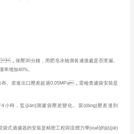
，保壓30分鐘，用肥皂水檢測各連接處是否泄漏。
損壞率增加40%。
。若進出口壓差超過0.05MPa，需檢查濾袋安裝是
，監(jiān)測濾袋壓差變化。當(dāng)壓差達到
袋式過濾器的安裝是精密工程與流體力學(xué)的結(jié)