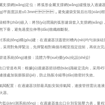
撐網(wǎng)定位：將弧形金屬支撐網(wǎng)緩慢放入過濾器腔
ng)平面度誤差≤0.3mm，避免濾袋安裝后出現(xiàn)
準(zhǔn)嵌入：將預(yù)潤濕的弧形濾袋套入支撐網(wǎng
下垂，避免過度拉伸導(dǎo)致纖維斷裂。
統(tǒng)構(gòu)建：在過濾器頂蓋密封槽內(nèi)均勻涂抹硅脂，將O
，采用對角擰緊法，先擰緊相對兩個吊帽至指定扭矩，再依次完
管道系統(tǒng)連接：流體力學(xué)優(yōu)化設(shè)計
管道布局：根據(jù)過濾器箭頭標(biāo)識確定流向，采用45
處加裝膨脹節(jié)，防止熱脹冷縮導(dǎo)致密封失效。
配置：在過濾器頂部最高點安裝排氣閥，連接管徑需比進液管大一級
火器。
(jiān)測系統(tǒng)：在過濾器進出口分別安裝壓力表，量