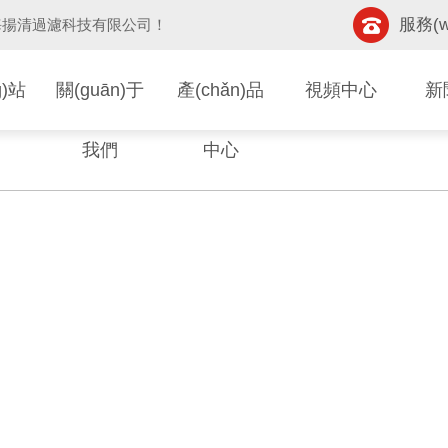
服務(w
海揚清過濾科技有限公司
！
g)站
關(guān)于
產(chǎn)品
視頻中心
新
我們
中心