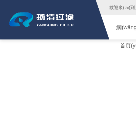
歡迎來(lái)到
網(wǎn
首頁(y