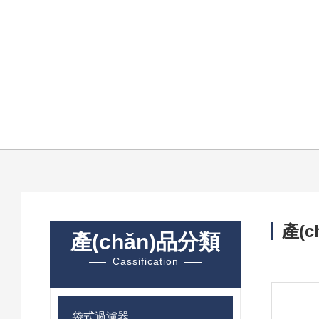
產(c
產(chǎn)品分類
/ PRO
Cassification
袋式過濾器