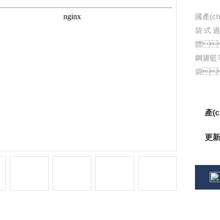
國產(ch
袋式
體
鋼濾籃等
袋
(jīn
產(
更新
5768