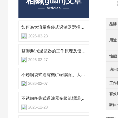
相關(guān)文章
Articles
品牌
如何為大流量多袋式過濾器選擇合適的濾袋材質(zhì)與精度
2026-03-23
用途
雙聯(lián)過濾器的工作原理及優(yōu)點(diǎn)解析
性能
2026-02-27
適用
不銹鋼袋式過濾機(jī)耐腐蝕、大流量與低維護(hù)的三大核心優(yōu)勢
工作
2026-02-07
有效
不銹鋼多袋式過濾器多級流場調(diào)控下的精密過濾矩陣
設(s
2025-12-23