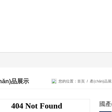
hǎn)品展示
您的位置：
首頁
/
產(chǎn)品
DUCT DISPLAY
國產(