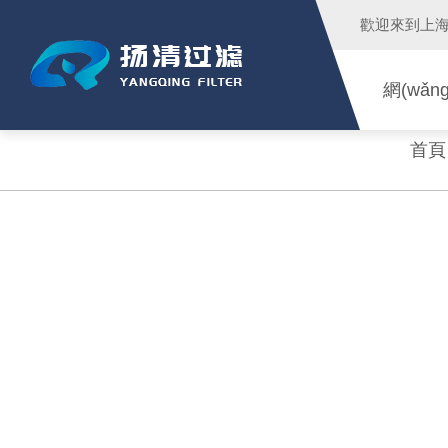
歡迎來到
上海
網(wǎn
首頁