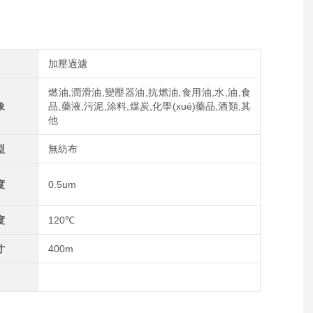
加壓過濾
燃油,潤滑油,變壓器油,抗燃油,食用油,水,油,食
象
品,藥液,污泥,涂料,煤炭,化學(xué)藥品,酒類,其
他
型
無紡布
度
0.5um
度
120℃
寸
400m