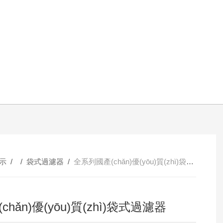
展示
/ /
袋式過濾器
/
全系列國產(chǎn)優(yōu)質(zhì)袋式過濾器
chǎn)優(yōu)質(zhì)袋式過濾器