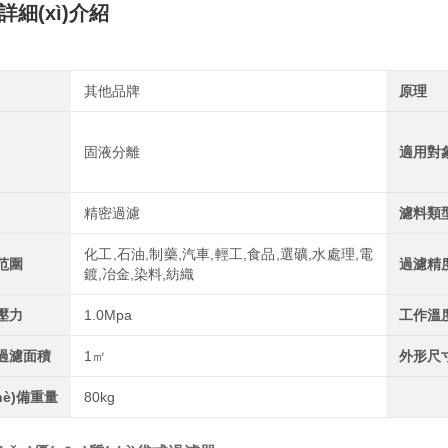
詳細(xì)介紹
其他品牌
原理
固液分離
適用對
精密過濾
濾料類
化工,石油,制藥,汽車,輕工,食品,選礦,水處理,電
范圍
過濾精
鍍,冶金,染料,紡織
壓力
1.0Mpa
工作溫
過濾面積
1㎡
外形尺
hè)備重量
80kg