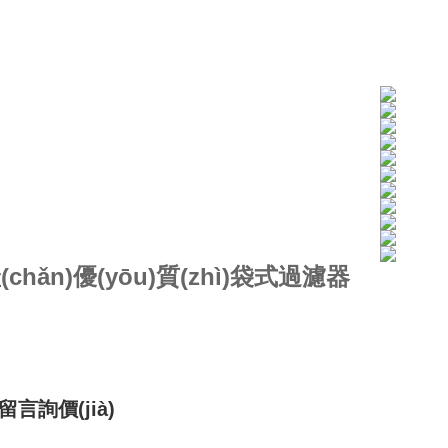
(chǎn)優(yōu)質(zhì)袋式過濾器
留言詢價(jià)