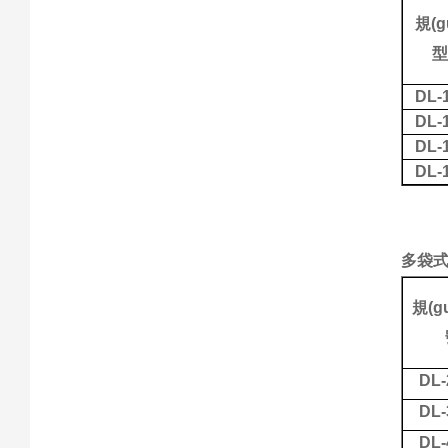
規(g
DL-
DL-
DL-
DL-
多袋
規(g
DL-
DL-
DL-