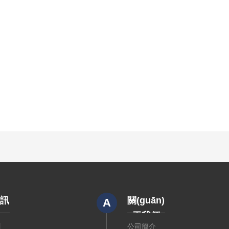
資訊
關(guān)
A
于我們
聞
公司簡介