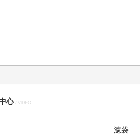
中心
/ VIDEO
濾袋